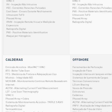
VPAC II
VPAC II
INI - Inspeção Não Intrusiva
INI - Inspeção Não Intrusiva
PEC - Correntes Parasitas Pulsadas
PEC - Correntes Parasitas Pulsadas
Cool Down - Ensaio Durante Resfriamento
PMI - Positive Materials Identificati
Ultrassom ToFD
Ultrassom ToFD
Phased Array
Phased Array
IRVM - Inspeção Remota Visual e Medição de
Radiografia Digital
Espessura
Radiografia Digital
PMI - Positive Materials Identification
Ataque por Hidrogênio
CALDEIRAS
OFFSHORE
Emissão Acústica - MonPAC™/IPAC
Ferramentas de Perfuração
BTS - Boiler Tube Scan
Inspeção de Flare
FFS - Mecânica da Fratura e Adequação ao Uso
Inspeção interna em tanques emba
Mistras - Integridade MD
Sistemas de Içamento de Cargas
MCR-BI® - Monitoramento Contínuo Remoto Baseado em
Técnicas Convencionais
Internet
LSI em Bracing
ACFM - Alternating Current Field Measurement
Vasos de Pressão
LST - Line Scan Thermography
Estruturas
VPAC II
Caldeiras
Phased Array + Cobra
Phased Array
Sistema de Monitoramento Acústico - TRIPLE 5 AMS
ACFM - Alternating Current Field 
Radiografia Digital
PRFV - Avaliação de Integridade em 
Termoelétricas
Reforçado de Fibra de Vidro