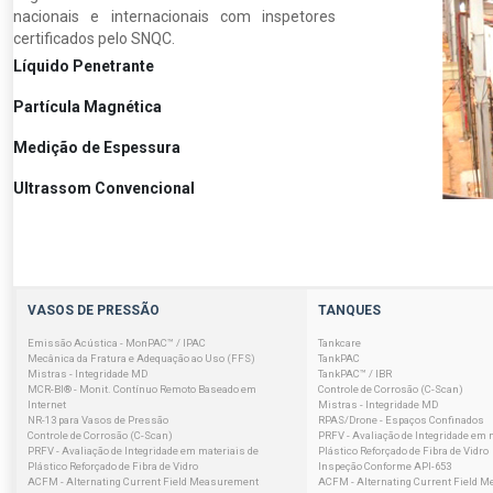
nacionais e internacionais com inspetores
certificados pelo SNQC.
Líquido Penetrante
Partícula Magnética
Medição de Espessura
Ultrassom Convencional
VASOS DE PRESSÃO
TANQUES
Emissão Acústica - MonPAC™ / IPAC
Tankcare
Mecânica da Fratura e Adequação ao Uso (FFS)
TankPAC
Mistras - Integridade MD
TankPAC™ / IBR
MCR-BI® - Monit. Contínuo Remoto Baseado em
Controle de Corrosão (C-Scan)
Internet
Mistras - Integridade MD
NR-13 para Vasos de Pressão
RPAS/Drone - Espaços Confinados
Controle de Corrosão (C-Scan)
PRFV - Avaliação de Integridade em 
PRFV - Avaliação de Integridade em materiais de
Plástico Reforçado de Fibra de Vidro
Plástico Reforçado de Fibra de Vidro
Inspeção Conforme API-653
ACFM - Alternating Current Field Measurement
ACFM - Alternating Current Field 