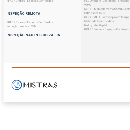
RPAS / Drones - Espaços Confinados
PEC Offshore - Correntes Parasitas
VPAC II
MCRF - Monitoramento Contínuo em
Ultrassom ToFD
INSPEÇÃO REMOTA
RTR + PMI - Fluoroscopia em tempo R
Materials Identification
RPAS / Drones - Espaços Confinados
Radiografia Digital
Inspeção remota - IRVM
RPAS / Drones - Espaços Confinado
INSPEÇÃO NÃO INTRUSIVA - INI