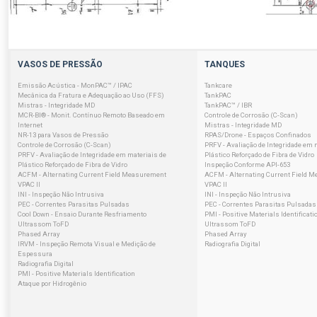
VASOS DE PRESSÃO
TANQUES
Emissão Acústica - MonPAC™ / IPAC
Tankcare
Mecânica da Fratura e Adequação ao Uso (FFS)
TankPAC
Mistras - Integridade MD
TankPAC™ / IBR
MCR-BI® - Monit. Contínuo Remoto Baseado em
Controle de Corrosão (C-Scan)
Internet
Mistras - Integridade MD
NR-13 para Vasos de Pressão
RPAS/Drone - Espaços Confinados
Controle de Corrosão (C-Scan)
PRFV - Avaliação de Integridade em 
PRFV - Avaliação de Integridade em materiais de
Plástico Reforçado de Fibra de Vidro
Plástico Reforçado de Fibra de Vidro
Inspeção Conforme API-653
ACFM - Alternating Current Field Measurement
ACFM - Alternating Current Field 
VPAC II
VPAC II
INI - Inspeção Não Intrusiva
INI - Inspeção Não Intrusiva
PEC - Correntes Parasitas Pulsadas
PEC - Correntes Parasitas Pulsadas
Cool Down - Ensaio Durante Resfriamento
PMI - Positive Materials Identificati
Ultrassom ToFD
Ultrassom ToFD
Phased Array
Phased Array
IRVM - Inspeção Remota Visual e Medição de
Radiografia Digital
Espessura
Radiografia Digital
PMI - Positive Materials Identification
Ataque por Hidrogênio