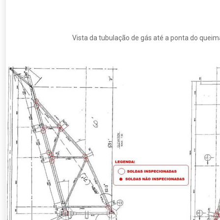
Vista da tubulação de gás até a ponta do queima