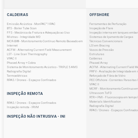
CALDEIRAS
OFFSHORE
Emissão Acústica - MonPAC™/IPAC
Ferramentas de Perfuração
BTS - Boiler Tube Scan
Inspeção de Flare
FFS - Mecânica da Fratura e Adequação ao Uso
Inspeção interna em tanques emba
Mistras - Integridade MD
Sistemas de Içamento de Cargas
MCR-BI® - Monitoramento Contínuo Remoto Baseado em
Técnicas Convencionais
Internet
LSI em Bracing
ACFM - Alternating Current Field Measurement
Vasos de Pressão
LST - Line Scan Thermography
Estruturas
VPAC II
Caldeiras
Phased Array + Cobra
Phased Array
Sistema de Monitoramento Acústico - TRIPLE 5 AMS
ACFM - Alternating Current Field 
Radiografia Digital
PRFV - Avaliação de Integridade em 
Termoelétricas
Reforçado de Fibra de Vidro
RPAS / Drones - Espaços Confinados
PEC Offshore - Correntes Parasitas
VPAC II
MCRF - Monitoramento Contínuo em
Ultrassom ToFD
INSPEÇÃO REMOTA
RTR + PMI - Fluoroscopia em tempo R
Materials Identification
RPAS / Drones - Espaços Confinados
Radiografia Digital
Inspeção remota - IRVM
RPAS / Drones - Espaços Confinado
INSPEÇÃO NÃO INTRUSIVA - INI