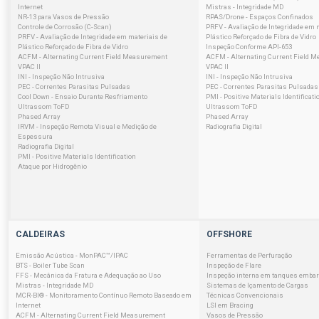
Internet
Mistras - Integridade MD
NR-13 para Vasos de Pressão
RPAS/Drone - Espaços Confinados
Controle de Corrosão (C-Scan)
PRFV - Avaliação de Integridade em 
PRFV - Avaliação de Integridade em materiais de
Plástico Reforçado de Fibra de Vidro
Plástico Reforçado de Fibra de Vidro
Inspeção Conforme API-653
ACFM - Alternating Current Field Measurement
ACFM - Alternating Current Field 
VPAC II
VPAC II
INI - Inspeção Não Intrusiva
INI - Inspeção Não Intrusiva
PEC - Correntes Parasitas Pulsadas
PEC - Correntes Parasitas Pulsadas
Cool Down - Ensaio Durante Resfriamento
PMI - Positive Materials Identificati
Ultrassom ToFD
Ultrassom ToFD
Phased Array
Phased Array
IRVM - Inspeção Remota Visual e Medição de
Radiografia Digital
Espessura
Radiografia Digital
PMI - Positive Materials Identification
Ataque por Hidrogênio
CALDEIRAS
OFFSHORE
Emissão Acústica - MonPAC™/IPAC
Ferramentas de Perfuração
BTS - Boiler Tube Scan
Inspeção de Flare
FFS - Mecânica da Fratura e Adequação ao Uso
Inspeção interna em tanques emba
Mistras - Integridade MD
Sistemas de Içamento de Cargas
MCR-BI® - Monitoramento Contínuo Remoto Baseado em
Técnicas Convencionais
Internet
LSI em Bracing
ACFM - Alternating Current Field Measurement
Vasos de Pressão