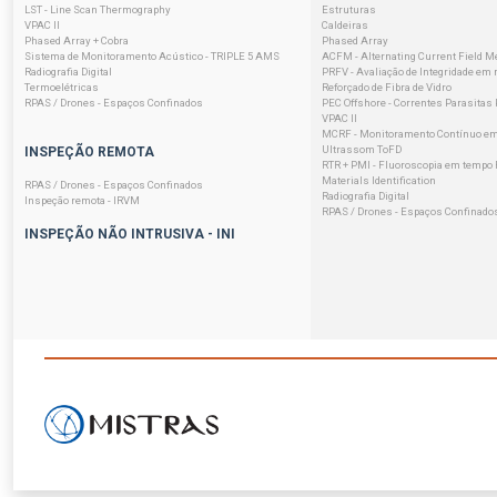
LST - Line Scan Thermography
Estruturas
VPAC II
Caldeiras
Phased Array + Cobra
Phased Array
Sistema de Monitoramento Acústico - TRIPLE 5 AMS
ACFM - Alternating Current Field 
Radiografia Digital
PRFV - Avaliação de Integridade em 
Termoelétricas
Reforçado de Fibra de Vidro
RPAS / Drones - Espaços Confinados
PEC Offshore - Correntes Parasitas
VPAC II
MCRF - Monitoramento Contínuo em
Ultrassom ToFD
INSPEÇÃO REMOTA
RTR + PMI - Fluoroscopia em tempo R
Materials Identification
RPAS / Drones - Espaços Confinados
Radiografia Digital
Inspeção remota - IRVM
RPAS / Drones - Espaços Confinado
INSPEÇÃO NÃO INTRUSIVA - INI