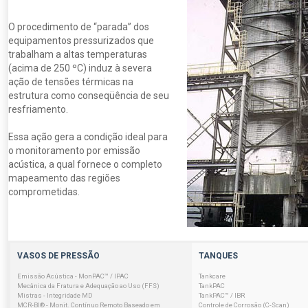
O procedimento de “parada” dos
equipamentos pressurizados que
trabalham a altas temperaturas
(acima de 250 ºC) induz à severa
ação de tensões térmicas na
estrutura como conseqüência de seu
resfriamento.
Essa ação gera a condição ideal para
o monitoramento por emissão
acústica, a qual fornece o completo
mapeamento das regiões
comprometidas.
VASOS DE PRESSÃO
TANQUES
Emissão Acústica - MonPAC™ / IPAC
Tankcare
Mecânica da Fratura e Adequação ao Uso (FFS)
TankPAC
Mistras - Integridade MD
TankPAC™ / IBR
MCR-BI® - Monit. Contínuo Remoto Baseado em
Controle de Corrosão (C-Scan)