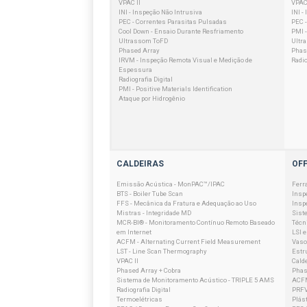
VPAC II
VPAC 
INI - Inspeção Não Intrusiva
INI -
PEC - Correntes Parasitas Pulsadas
PEC 
Cool Down - Ensaio Durante Resfriamento
PMI -
Ultrassom ToFD
Ultr
Phased Array
Phas
IRVM - Inspeção Remota Visual e Medição de
Radio
Espessura
Radiografia Digital
PMI - Positive Materials Identification
Ataque por Hidrogênio
CALDEIRAS
OF
Emissão Acústica - MonPAC™/IPAC
Ferr
BTS - Boiler Tube Scan
Insp
FFS - Mecânica da Fratura e Adequação ao Uso
Insp
Mistras - Integridade MD
Sist
MCR-BI® - Monitoramento Contínuo Remoto Baseado
Técn
em Internet
LSI 
ACFM - Alternating Current Field Measurement
Vaso
LST - Line Scan Thermography
Estr
VPAC II
Cald
Phased Array + Cobra
Phas
Sistema de Monitoramento Acústico - TRIPLE 5 AMS
ACFM
Radiografia Digital
PRFV
Termoelétricas
Plást