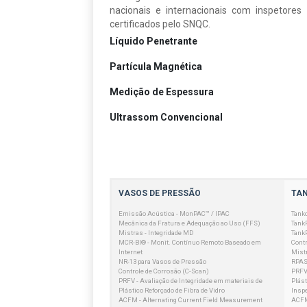
nacionais e internacionais com inspetores
certificados pelo SNQC.
Líquido Penetrante
Partícula Magnética
Medição de Espessura
Ultrassom Convencional
VASOS DE PRESSÃO
TA
Emissão Acústica - MonPAC™ / IPAC
Tank
Mecânica da Fratura e Adequação ao Uso (FFS)
Tank
Mistras - Integridade MD
Tank
MCR-BI® - Monit. Contínuo Remoto Baseado em
Contr
Internet
Mistr
NR-13 para Vasos de Pressão
RPAS
Controle de Corrosão (C-Scan)
PRFV 
PRFV - Avaliação de Integridade em materiais de
Plást
Plástico Reforçado de Fibra de Vidro
Insp
ACFM - Alternating Current Field Measurement
ACFM