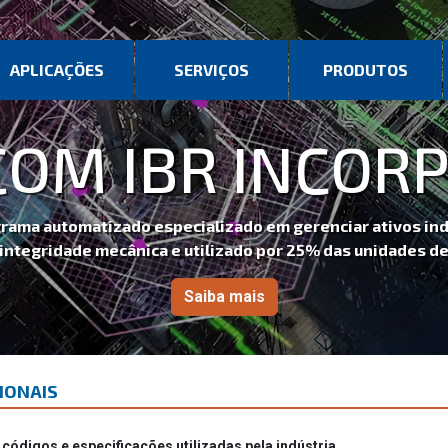
APLICAÇÕES
SERVIÇOS
PRODUTOS
R INCORPORADO
zado em gerenciar ativos industriais,
izado por 25% das unidades de refino nos EUA
ba mais
IONAIS
ódigos e especificações utilizadas pela indústria.