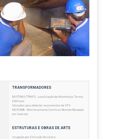
TRANSFORMADORES
MISTRAS/TRAFO - Localização de Anomalias Termo-
Elétricas
Soluções para detectar vazamentos de SF6
MCR-BI® - Monitoramento Contínuo Remoto Baseado
em Internet
ESTRUTURAS E OBRAS DE ARTE
Inspeção por Emissão Acústica