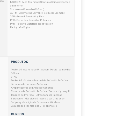
ado
MCR-BI® - Monitoramento Contínuo Remoto Baseado
em Internet
Controle de Corrosão (C-Scan)
ACFM - Alternating Current Field Measurement
GPR - Ground Penetrating Radar
PEC - Correntes Parasitas Pulsadas
PMI - Positive Materials Identification
Radiografia Digital
PRODUTOS
Pocket UT- Aparelho de Ultrassom Portátil com A/B e
C-Scan
VPAC II
Pocket AE - Sistema Manual de Emissão Acústica
Sensores de Emissão Acústica
Amplificadores de Emissão Acústica
Sistemas de Emissão Acústica / Sensor Highway II
Tanques de Imersão - Ultrassom por Imersão
Eurosonic - Módulos e Sistemas por Ultrassom
Caliperay - Medição de Espessura Wireless
Catálogo das Técnicas de UT Disponíveis
CURSOS