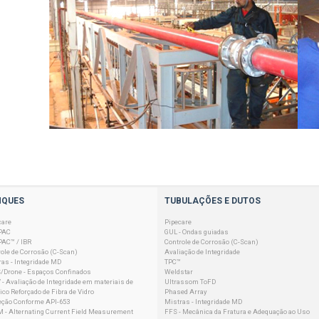
NQUES
TUBULAÇÕES E DUTOS
care
Pipecare
PAC
GUL - Ondas guiadas
PAC™ / IBR
Controle de Corrosão (C-Scan)
ole de Corrosão (C-Scan)
Avaliação de Integridade
as - Integridade MD
TPC™
/Drone - Espaços Confinados
Weldstar
- Avaliação de Integridade em materiais de
Ultrassom ToFD
ico Reforçado de Fibra de Vidro
Phased Array
eção Conforme API-653
Mistras - Integridade MD
 - Alternating Current Field Measurement
FFS - Mecânica da Fratura e Adequação ao Uso