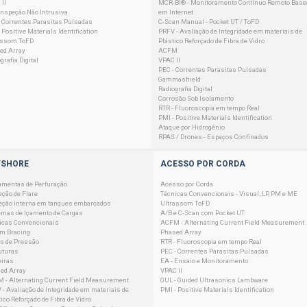
II
MCR-BI® - Monitoramento Contínuo Remoto Base
 Inspeção Não Intrusiva
em Internet
- Correntes Parasitas Pulsadas
C-Scan Manual - Pocket UT / ToFD
 Positive Materials Identification
PRFV - Avaliação de Integridade em materiais de
assom ToFD
Plástico Reforçado de Fibra de Vidro
ed Array
ACFM
grafia Digital
VPAC II
PEC - Correntes Parasitas Pulsadas
Gammashield
Radiografia Digital
Corrosão Sob Isolamento
RTR - Fluoroscopia em tempo Real
PMI - Positive Materials Identification
Ataque por Hidrogênio
RPAS / Drones - Espaços Confinados
FSHORE
ACESSO POR CORDA
amentas de Perfuração
Acesso por Corda
eção de Flare
Técnicas Convencionais - Visual, LP, PM e ME
eção interna em tanques embarcados
Ultrassom ToFD
emas de Içamento de Cargas
A/B e C-Scan com Pocket UT
icas Convencionais
ACFM - Alternating Current Field Measurement
em Bracing
Phased Array
s de Pressão
RTR - Fluoroscopia em tempo Real
uturas
PEC - Correntes Parasitas Pulsadas
eiras
EA - Ensaio e Monitoramento
ed Array
VPAC II
 - Alternating Current Field Measurement
GUL - Guided Ultrasonics Lambware
 - Avaliação de Integridade em materiais de
PMI - Positive Materials Identification
ico Reforçado de Fibra de Vidro