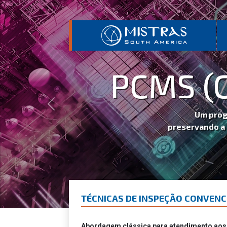
PCMS (COM IB
Previous
Um programa automatizado especiali
preservando a integridade mecânica e util
Sai
TÉCNICAS DE INSPEÇÃO CONVENC
Abordagem clássica para atendimento aos c