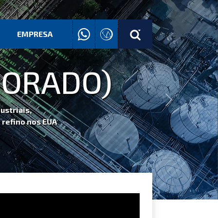
EMPRESA
PORADO)
Next
striais,
 refino nos EUA