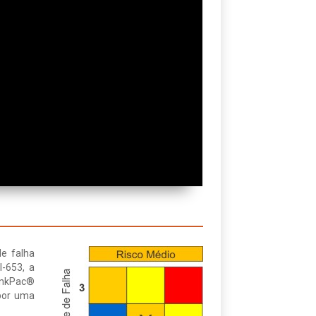
de falha
-653, a
TankPac®
 por uma