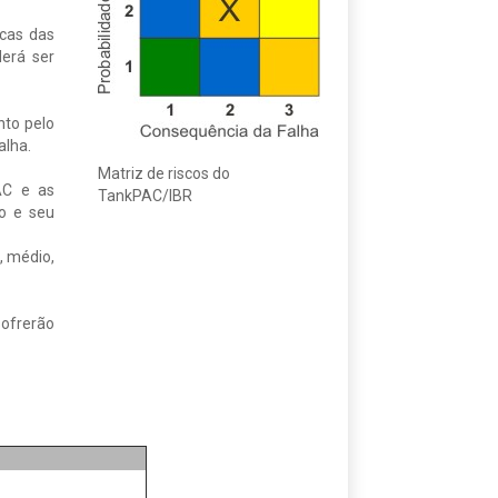
icas das
erá ser
nto pelo
alha.
Matriz de riscos do
AC e as
TankPAC/IBR
o e seu
, médio,
sofrerão