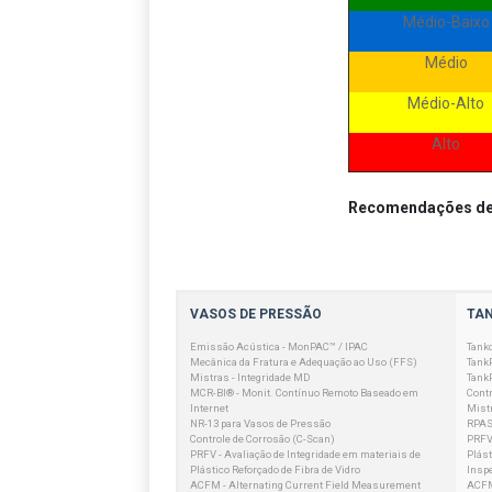
Médio-Baixo
Médio
Médio-Alto
Alto
Recomendações de 
VASOS DE PRESSÃO
TA
Emissão Acústica - MonPAC™ / IPAC
Tank
Mecânica da Fratura e Adequação ao Uso (FFS)
Tank
Mistras - Integridade MD
Tank
MCR-BI® - Monit. Contínuo Remoto Baseado em
Contr
Internet
Mistr
NR-13 para Vasos de Pressão
RPAS
Controle de Corrosão (C-Scan)
PRFV 
PRFV - Avaliação de Integridade em materiais de
Plást
Plástico Reforçado de Fibra de Vidro
Insp
ACFM - Alternating Current Field Measurement
ACFM