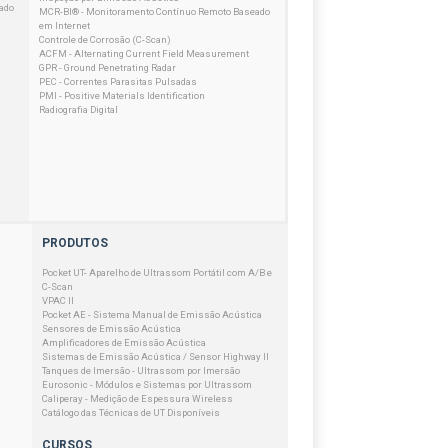
ado
MCR-BI® - Monitoramento Contínuo Remoto Baseado
em Internet
Controle de Corrosão (C-Scan)
ACFM - Alternating Current Field Measurement
GPR - Ground Penetrating Radar
PEC - Correntes Parasitas Pulsadas
PMI - Positive Materials Identification
Radiografia Digital
PRODUTOS
Pocket UT- Aparelho de Ultrassom Portátil com A/B e
C-Scan
VPAC II
Pocket AE - Sistema Manual de Emissão Acústica
Sensores de Emissão Acústica
Amplificadores de Emissão Acústica
Sistemas de Emissão Acústica / Sensor Highway II
Tanques de Imersão - Ultrassom por Imersão
Eurosonic - Módulos e Sistemas por Ultrassom
Caliperay - Medição de Espessura Wireless
Catálogo das Técnicas de UT Disponíveis
CURSOS