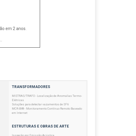
ão em 2 anos.
.
TRANSFORMADORES
MISTRAS/TRAFO - Localização de Anomalias Termo-
Elétricas
Soluções para detectar vazamentos de SF6
MCR-BI® - Monitoramento Contínuo Remoto Baseado
em Internet
ESTRUTURAS E OBRAS DE ARTE
Inspeção por Emissão Acústica