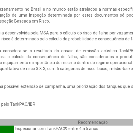
azenamento no Brasil e no mundo estão atrelados a normas específ
gação de uma inspeção determinada por estes documentos só pod
Inspeção Baseada em Risco.
 desenvolvida pela MSA para o cálculo do risco de falha por vazame
isco é determinado pelo cálculo da probabilidade e consequência de f
ha considera-se o resultado do ensaio de emissão acústica TankP
ra o cálculo da consequência de falha, são considerados o produt
do equipamento e importância do mesmo dentro do regime operacional.
alitativa de risco 3 X 3, com 5 categorias de risco: baixo, médio-baixo
 uma possível extensão de campanha, uma priorização dos tanques que 
se pelo TankPAC/IBR
Recomendação
Inspecionar com TankPAC® entre 4 a 5 anos.