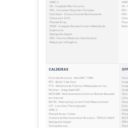
VPAC II
VPAC 
INI - Inspeção Não Intrusiva
INI -
PEC - Correntes Parasitas Pulsadas
PEC 
Cool Down - Ensaio Durante Resfriamento
PMI -
Ultrassom ToFD
Ultr
Phased Array
Phas
IRVM - Inspeção Remota Visual e Medição de
Radio
Espessura
Radiografia Digital
PMI - Positive Materials Identification
Ataque por Hidrogênio
CALDEIRAS
OF
Emissão Acústica - MonPAC™/IPAC
Ferr
BTS - Boiler Tube Scan
Insp
FFS - Mecânica da Fratura e Adequação ao Uso
Insp
Mistras - Integridade MD
Sist
MCR-BI® - Monitoramento Contínuo Remoto Baseado
Técn
em Internet
LSI 
ACFM - Alternating Current Field Measurement
Vaso
LST - Line Scan Thermography
Estr
VPAC II
Cald
Phased Array + Cobra
Phas
Sistema de Monitoramento Acústico - TRIPLE 5 AMS
ACFM
Radiografia Digital
PRFV
Termoelétricas
Plást