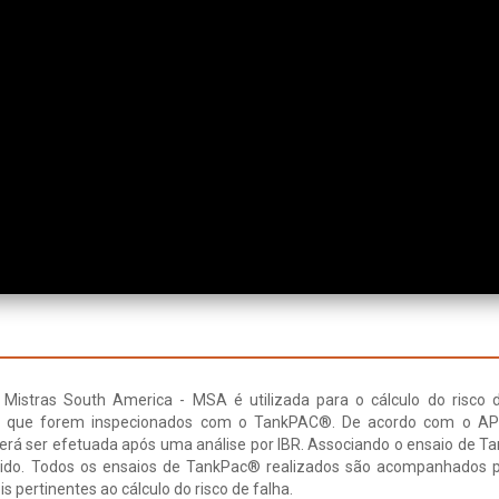
 Mistras South America - MSA é utilizada para o cálculo do risco 
 que forem inspecionados com o TankPAC®. De acordo com o API
rá ser efetuada após uma análise por IBR. Associando o ensaio de 
tendido. Todos os ensaios de TankPac® realizados são acompanhados
is pertinentes ao cálculo do risco de falha.