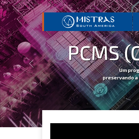
PCMS (
Previous
Um prog
preservando a 