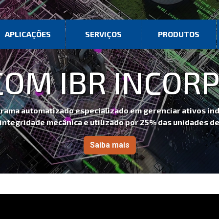
APLICAÇÕES
SERVIÇOS
PRODUTOS
COM IBR INCOR
rama automatizado especializado em gerenciar ativos indu
integridade mecânica e utilizado por 25% das unidades de
Saiba mais