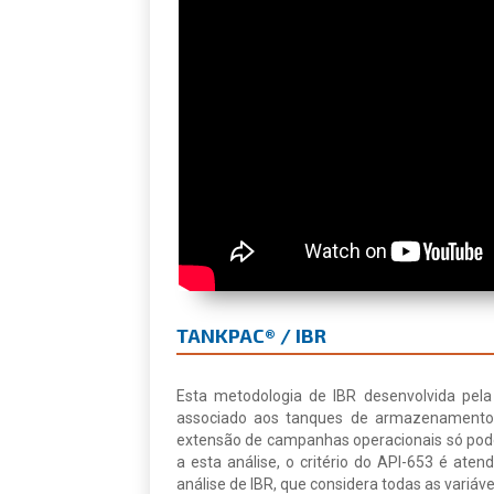
TANKPAC® / IBR
Esta metodologia de IBR desenvolvida pela
associado aos tanques de armazenamento
extensão de campanhas operacionais só pode
a esta análise, o critério do API-653 é a
análise de IBR, que considera todas as variáve