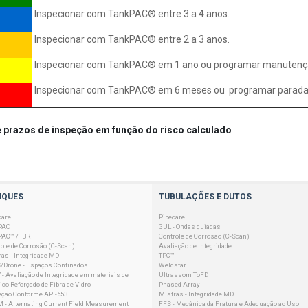
Inspecionar com TankPAC® entre 3 a 4 anos.
Inspecionar com TankPAC® entre 2 a 3 anos.
Inspecionar com TankPAC® em 1 ano ou programar manutenç
Inspecionar com TankPAC® em 6 meses ou programar parada.
prazos de inspeção em função do risco calculado
NQUES
TUBULAÇÕES E DUTOS
care
Pipecare
PAC
GUL - Ondas guiadas
PAC™ / IBR
Controle de Corrosão (C-Scan)
ole de Corrosão (C-Scan)
Avaliação de Integridade
as - Integridade MD
TPC™
/Drone - Espaços Confinados
Weldstar
- Avaliação de Integridade em materiais de
Ultrassom ToFD
ico Reforçado de Fibra de Vidro
Phased Array
eção Conforme API-653
Mistras - Integridade MD
 - Alternating Current Field Measurement
FFS - Mecânica da Fratura e Adequação ao Uso