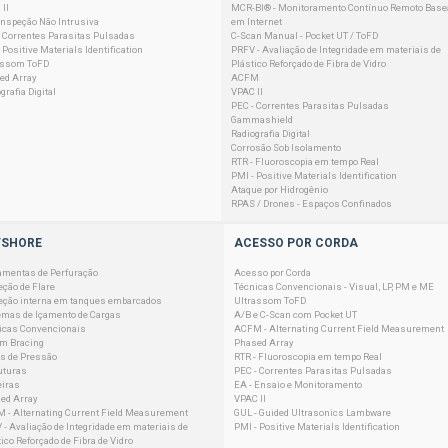
II
MCR-BI® - Monitoramento Contínuo Remoto Base
 Inspeção Não Intrusiva
em Internet
- Correntes Parasitas Pulsadas
C-Scan Manual - Pocket UT / ToFD
 Positive Materials Identification
PRFV - Avaliação de Integridade em materiais de
assom ToFD
Plástico Reforçado de Fibra de Vidro
ed Array
ACFM
grafia Digital
VPAC II
PEC - Correntes Parasitas Pulsadas
Gammashield
Radiografia Digital
Corrosão Sob Isolamento
RTR - Fluoroscopia em tempo Real
PMI - Positive Materials Identification
Ataque por Hidrogênio
RPAS / Drones - Espaços Confinados
FSHORE
ACESSO POR CORDA
amentas de Perfuração
Acesso por Corda
eção de Flare
Técnicas Convencionais - Visual, LP, PM e ME
eção interna em tanques embarcados
Ultrassom ToFD
emas de Içamento de Cargas
A/B e C-Scan com Pocket UT
icas Convencionais
ACFM - Alternating Current Field Measurement
em Bracing
Phased Array
s de Pressão
RTR - Fluoroscopia em tempo Real
uturas
PEC - Correntes Parasitas Pulsadas
eiras
EA - Ensaio e Monitoramento
ed Array
VPAC II
 - Alternating Current Field Measurement
GUL - Guided Ultrasonics Lambware
 - Avaliação de Integridade em materiais de
PMI - Positive Materials Identification
ico Reforçado de Fibra de Vidro