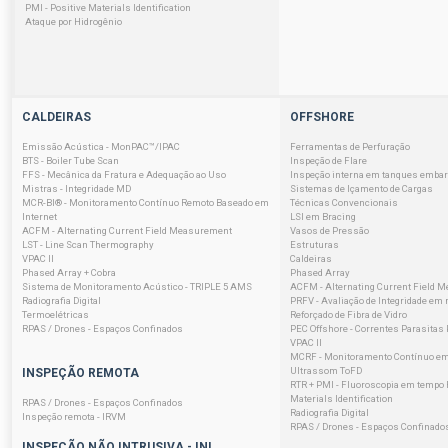
PMI - Positive Materials Identification
Ataque por Hidrogênio
CALDEIRAS
OFFSHORE
Emissão Acústica - MonPAC™/IPAC
Ferramentas de Perfuração
BTS - Boiler Tube Scan
Inspeção de Flare
FFS - Mecânica da Fratura e Adequação ao Uso
Inspeção interna em tanques emba
Mistras - Integridade MD
Sistemas de Içamento de Cargas
MCR-BI® - Monitoramento Contínuo Remoto Baseado em
Técnicas Convencionais
Internet
LSI em Bracing
ACFM - Alternating Current Field Measurement
Vasos de Pressão
LST - Line Scan Thermography
Estruturas
VPAC II
Caldeiras
Phased Array + Cobra
Phased Array
Sistema de Monitoramento Acústico - TRIPLE 5 AMS
ACFM - Alternating Current Field 
Radiografia Digital
PRFV - Avaliação de Integridade em 
Termoelétricas
Reforçado de Fibra de Vidro
RPAS / Drones - Espaços Confinados
PEC Offshore - Correntes Parasitas
VPAC II
MCRF - Monitoramento Contínuo em
Ultrassom ToFD
INSPEÇÃO REMOTA
RTR + PMI - Fluoroscopia em tempo R
Materials Identification
RPAS / Drones - Espaços Confinados
Radiografia Digital
Inspeção remota - IRVM
RPAS / Drones - Espaços Confinado
INSPEÇÃO NÃO INTRUSIVA - INI