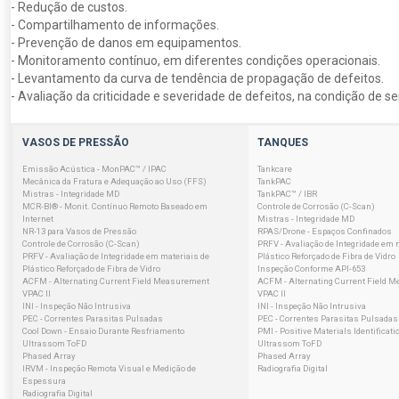
- Redução de custos.
- Compartilhamento de informações.
- Prevenção de danos em equipamentos.
- Monitoramento contínuo, em diferentes condições operacionais.
- Levantamento da curva de tendência de propagação de defeitos.
- Avaliação da criticidade e severidade de defeitos, na condição de se
VASOS DE PRESSÃO
TANQUES
Emissão Acústica - MonPAC™ / IPAC
Tankcare
Mecânica da Fratura e Adequação ao Uso (FFS)
TankPAC
Mistras - Integridade MD
TankPAC™ / IBR
MCR-BI® - Monit. Contínuo Remoto Baseado em
Controle de Corrosão (C-Scan)
Internet
Mistras - Integridade MD
NR-13 para Vasos de Pressão
RPAS/Drone - Espaços Confinados
Controle de Corrosão (C-Scan)
PRFV - Avaliação de Integridade em 
PRFV - Avaliação de Integridade em materiais de
Plástico Reforçado de Fibra de Vidro
Plástico Reforçado de Fibra de Vidro
Inspeção Conforme API-653
ACFM - Alternating Current Field Measurement
ACFM - Alternating Current Field 
VPAC II
VPAC II
INI - Inspeção Não Intrusiva
INI - Inspeção Não Intrusiva
PEC - Correntes Parasitas Pulsadas
PEC - Correntes Parasitas Pulsadas
Cool Down - Ensaio Durante Resfriamento
PMI - Positive Materials Identificati
Ultrassom ToFD
Ultrassom ToFD
Phased Array
Phased Array
IRVM - Inspeção Remota Visual e Medição de
Radiografia Digital
Espessura
Radiografia Digital