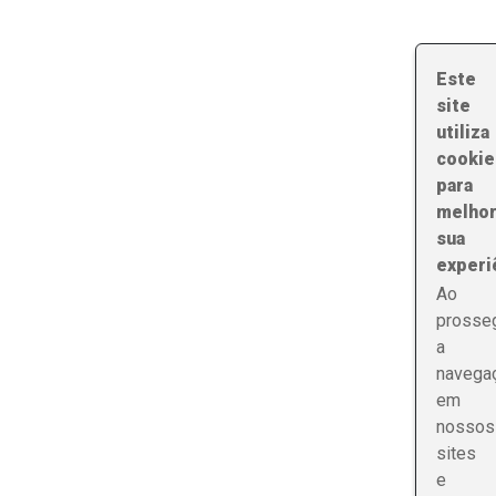
Este
site
utiliza
cookie
para
melhor
sua
experi
Ao
prosseg
a
navega
em
nossos
sites
e